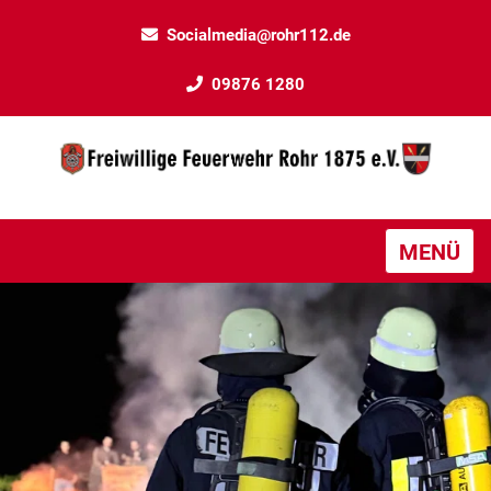
Socialmedia@rohr112.de
09876 1280
MENÜ