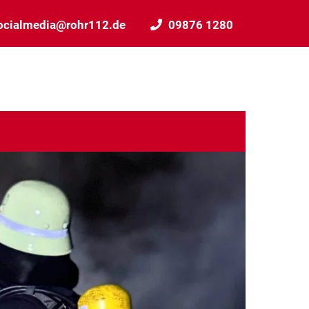
ocialmedia@rohr112.de
09876 1280