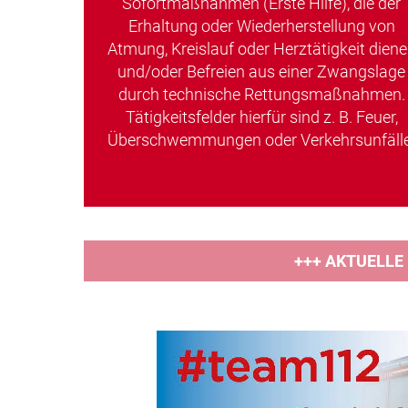
Sofortmaßnahmen (Erste Hilfe), die der
Erhaltung oder Wiederherstellung von
Atmung, Kreislauf oder Herztätigkeit dien
und/oder Befreien aus einer Zwangslage
durch technische Rettungsmaßnahmen.
Tätigkeitsfelder hierfür sind z. B. Feuer,
Überschwemmungen oder Verkehrsunfälle
+++ AKTUELLE