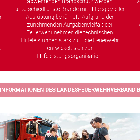
abwehrenden Brandschutz werden
v
unterschiedlichste Brände mit Hilfe spezieller
en
Ausrüstung bekämpft. Aufgrund der
zunehmenden Aufgabenvielfalt der
Feuerwehr nehmen die technischen
Hilfeleistungen stark zu – die Feuerwehr
.
entwickelt sich zur
Hilfeleistungsorganisation.
 INFORMATIONEN DES LANDESFEUERWEHRVERBAND BA