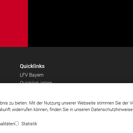
Quicklinks
LFV Bayern
Quicklink intern
bnis zu bieten. Mit der Nutzung unserer Webseite stimmen Sie der V
Zukunft widerrufen können, finden Sie in unseren Datenschutzhinweis
5 e.V
Impressum
|
Datenschutz
|
Cookie-Einstellungen
alitäten
Statistik