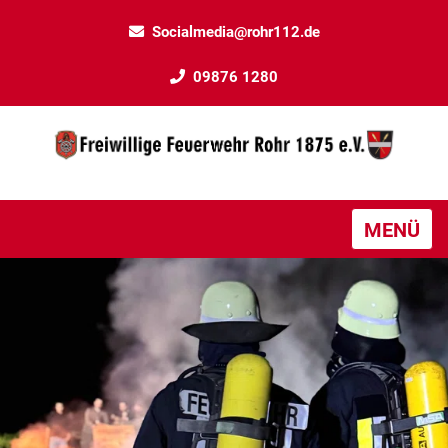
Socialmedia@rohr112.de
09876 1280
MENÜ