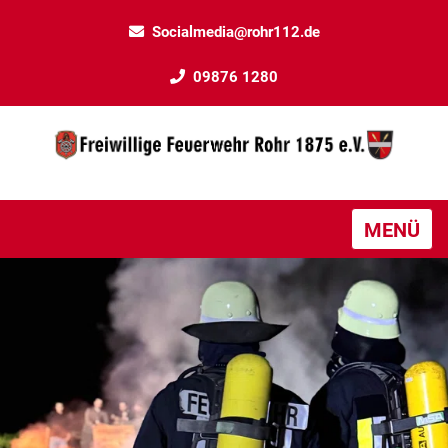
Socialmedia@rohr112.de
09876 1280
MENÜ