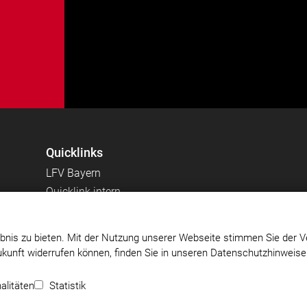
Quicklinks
LFV Bayern
Quicklink intern
bnis zu bieten. Mit der Nutzung unserer Webseite stimmen Sie der V
Zukunft widerrufen können, finden Sie in unseren Datenschutzhinweis
5 e.V
Impressum
|
Datenschutz
|
Cookie-Einstellungen
alitäten
Statistik