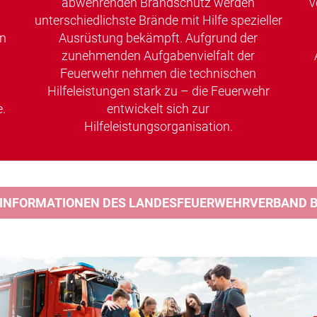
abwehrenden Brandschutz werden
v
unterschiedlichste Brände mit Hilfe spezieller
en
Ausrüstung bekämpft. Aufgrund der
zunehmenden Aufgabenvielfalt der
Feuerwehr nehmen die technischen
Hilfeleistungen stark zu – die Feuerwehr
.
entwickelt sich zur
Hilfeleistungsorganisation.
 INFORMATIONEN DES LANDESFEUERWEHRVERBAND BA