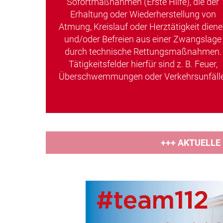
Sofortmaßnahmen (Erste Hilfe), die der
Erhaltung oder Wiederherstellung von
Atmung, Kreislauf oder Herztätigkeit dien
und/oder Befreien aus einer Zwangslage
durch technische Rettungsmaßnahmen.
Tätigkeitsfelder hierfür sind z. B. Feuer,
Überschwemmungen oder Verkehrsunfälle
+++ AKTUELLE