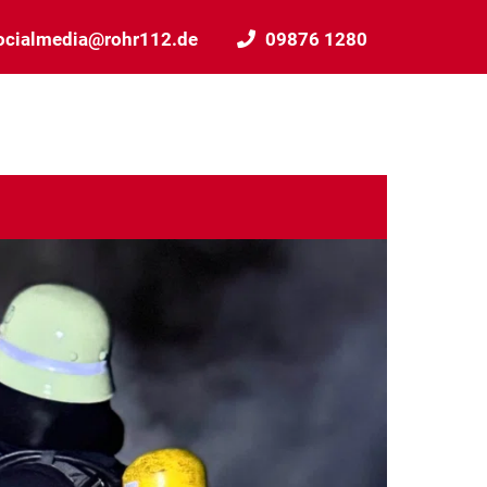
ocialmedia@rohr112.de
09876 1280