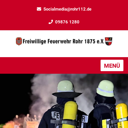
Socialmedia@rohr112.de
09876 1280
MENÜ