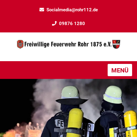
Socialmedia@rohr112.de
09876 1280
MENÜ