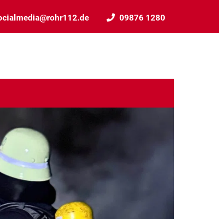
ocialmedia@rohr112.de
09876 1280