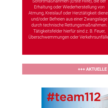
Sofortmaßnahmen (Erste Hilfe), die der
Erhaltung oder Wiederherstellung von
Atmung, Kreislauf oder Herztätigkeit dien
und/oder Befreien aus einer Zwangslage
durch technische Rettungsmaßnahmen.
Tätigkeitsfelder hierfür sind z. B. Feuer,
Überschwemmungen oder Verkehrsunfälle
+++ AKTUELLE