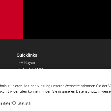
Quicklinks
LFV Bayern
Quicklink intern
bnis zu bieten. Mit der Nutzung unserer Webseite stimmen Sie der V
Zukunft widerrufen können, finden Sie in unseren Datenschutzhinweis
5 e.V
Impressum
|
Datenschutz
|
Cookie-Einstellungen
alitäten
Statistik