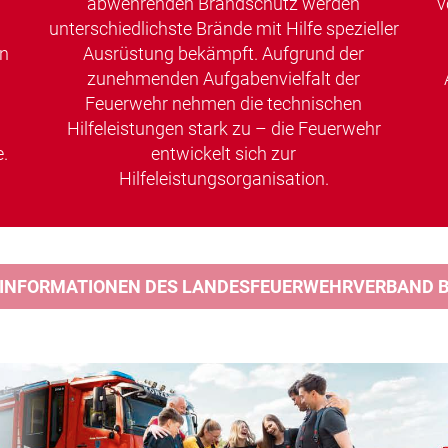
abwehrenden Brandschutz werden
v
unterschiedlichste Brände mit Hilfe spezieller
en
Ausrüstung bekämpft. Aufgrund der
zunehmenden Aufgabenvielfalt der
Feuerwehr nehmen die technischen
Hilfeleistungen stark zu – die Feuerwehr
.
entwickelt sich zur
Hilfeleistungsorganisation.
 INFORMATIONEN DES LANDESFEUERWEHRVERBAND BA